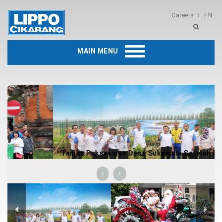
Careers
|
EN
MAIN MENU
Taman Puksesmas Desa Sukamahi Setelah di renova
oleh PT Lippo CIkarang Tbk